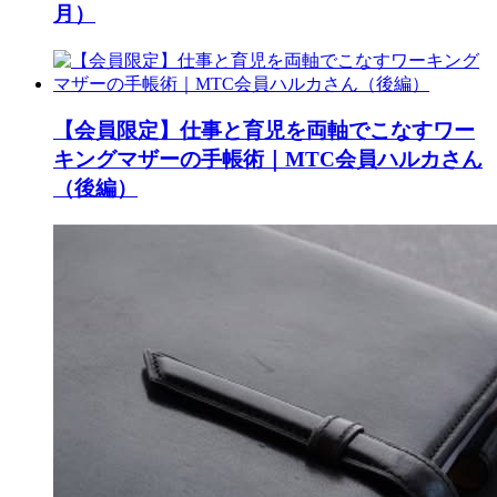
月）
【会員限定】仕事と育児を両軸でこなすワー
キングマザーの手帳術｜MTC会員ハルカさん
（後編）