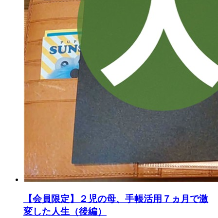
【会員限定】２児の母、手帳活用７ヵ月で激
変した人生（後編）