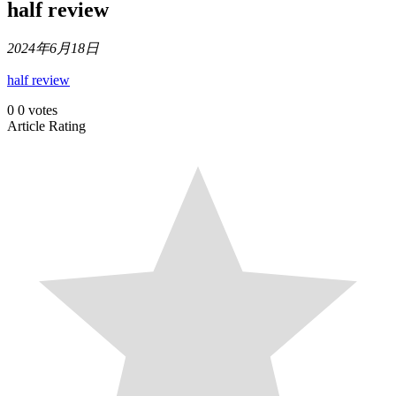
half review
2024年6月18日
half review
0
0
votes
Article Rating