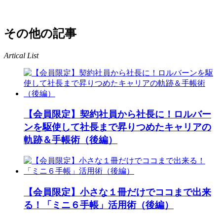
その他の記事
Artical List
【会員限定】契約社員から社長に！ロルバー
ンを駆使して社長まで昇りつめたキャリアの
軌跡＆手帳術（後編）
【会員限定】小さな１冊だけでココまで出来
る！「ミニ６手帳」活用術（後編）