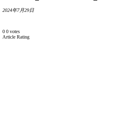
2024年7月29日
0
0
votes
Article Rating