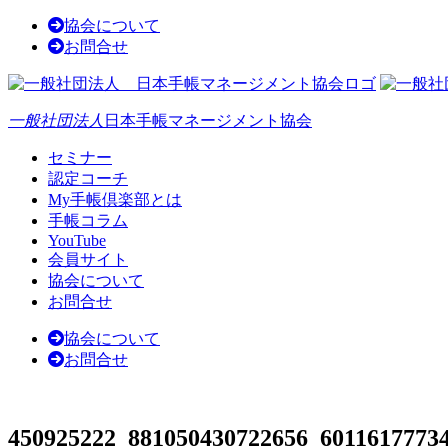
協会について
お問合せ
一般社団法人
日本手帳マネージメント協会
セミナー
認定コーチ
My手帳倶楽部とは
手帳コラム
YouTube
会員サイト
協会について
お問合せ
協会について
お問合せ
450925222_881050430722656_6011617773