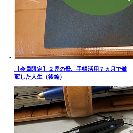
【会員限定】２児の母、手帳活用７ヵ月で激
変した人生（後編）