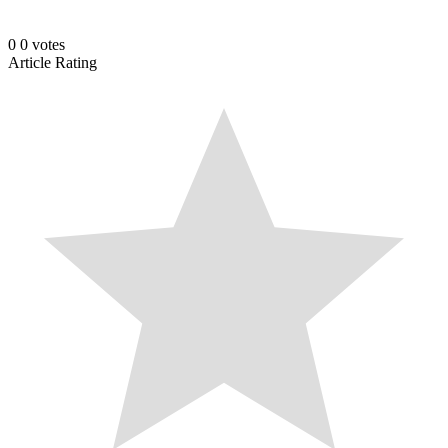
0
0
votes
Article Rating