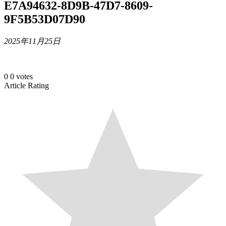
E7A94632-8D9B-47D7-8609-
9F5B53D07D90
2025年11月25日
0
0
votes
Article Rating