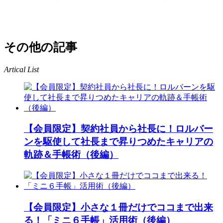
その他の記事
Artical List
【会員限定】契約社員から社長に！ロルバー
ンを駆使して社長まで昇りつめたキャリアの
軌跡＆手帳術（後編）
【会員限定】小さな１冊だけでココまで出来
る！「ミニ６手帳」活用術（後編）