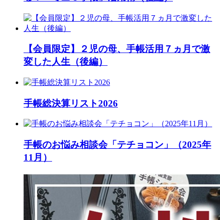
【会員限定】２児の母、手帳活用７ヵ月で激
変した人生（後編）
手帳総決算リスト2026
手帳のお悩み相談会「テチョコン」（2025年
11月）