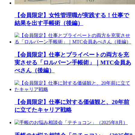
【会員限定】女性管理職が実践する！仕事で
結果を出す手帳術（後編）
【会員限定】仕事とプライベートの両方を充
実させる「ロルバーン手帳術」｜MTC会員あ
べさん（後編）
【会員限定】仕事に対する価値観と、20年前
に立てたキャリア戦略