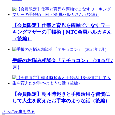
【会員限定】仕事と育児を両軸でこなすワー
キングマザーの手帳術｜MTC会員ハルカさん
（後編）
手帳のお悩み相談会「テチョコン」（2025年7
月）
【会員限定】朝４時起きと手帳活用を習慣に
して人生を変えたお手本のような話（後編）
さらに記事を見る