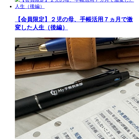
【会員限定】２児の母、手帳活用７ヵ月で激
変した人生（後編）