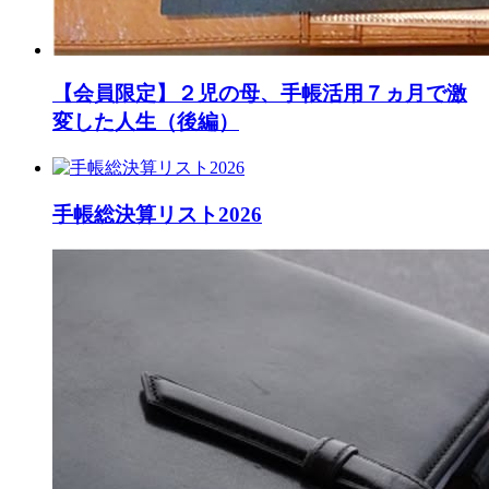
【会員限定】２児の母、手帳活用７ヵ月で激
変した人生（後編）
手帳総決算リスト2026