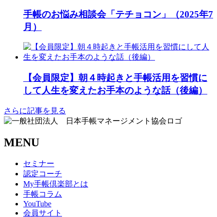
手帳のお悩み相談会「テチョコン」（2025年7
月）
【会員限定】朝４時起きと手帳活用を習慣に
して人生を変えたお手本のような話（後編）
さらに記事を見る
MENU
セミナー
認定コーチ
My手帳倶楽部とは
手帳コラム
YouTube
会員サイト