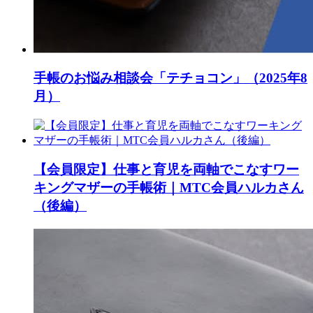
手帳のお悩み相談会「テチョコン」（2025年8
月）
【会員限定】仕事と育児を両軸でこなすワー
キングマザーの手帳術｜MTC会員ハルカさん
（後編）