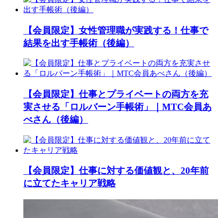
【会員限定】女性管理職が実践する！仕事で
結果を出す手帳術（後編）
【会員限定】仕事とプライベートの両方を充
実させる「ロルバーン手帳術」｜MTC会員あ
べさん（後編）
【会員限定】仕事に対する価値観と、20年前
に立てたキャリア戦略