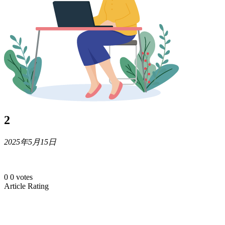
2
2025年5月15日
0
0
votes
Article Rating