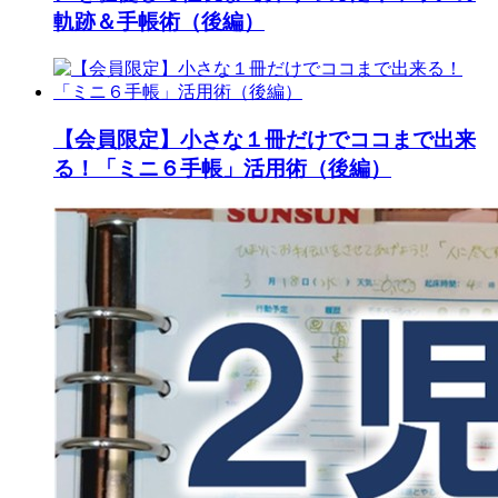
軌跡＆手帳術（後編）
【会員限定】小さな１冊だけでココまで出来
る！「ミニ６手帳」活用術（後編）