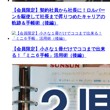
【会員限定】契約社員から社長に！ロルバー
ンを駆使して社長まで昇りつめたキャリアの
軌跡＆手帳術（後編）
【会員限定】小さな１冊だけでココまで出来
る！「ミニ６手帳」活用術（後編）