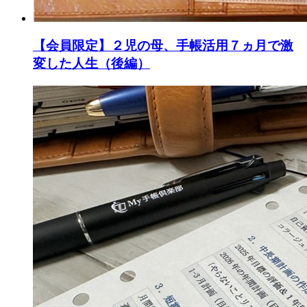
【会員限定】２児の母、手帳活用７ヵ月で激
変した人生（後編）