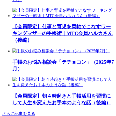
【会員限定】仕事と育児を両軸でこなすワー
キングマザーの手帳術｜MTC会員ハルカさん
（後編）
手帳のお悩み相談会「テチョコン」（2025年7
月）
【会員限定】朝４時起きと手帳活用を習慣に
して人生を変えたお手本のような話（後編）
さらに記事を見る