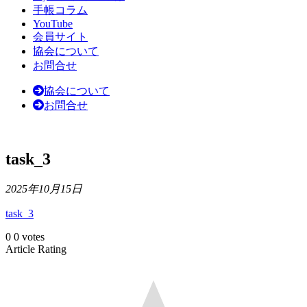
手帳コラム
YouTube
会員サイト
協会について
お問合せ
協会について
お問合せ
task_3
2025年10月15日
task_3
0
0
votes
Article Rating