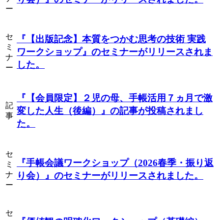
ー
セ
『【出版記念】本質をつかむ思考の技術 実践
ミ
ワークショップ』
のセミナーがリリースされま
ナ
した。
ー
『【会員限定】２児の母、手帳活用７ヵ月で激
記
変した人生（後編）』
の記事が投稿されまし
事
た。
セ
『手帳会議ワークショップ（2026春季・振り返
ミ
ナ
り会）』
のセミナーがリリースされました。
ー
セ