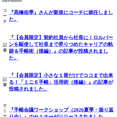
Information
コ
『髙橋佑季』
さんが新規にコーチに就任しまし
ー
た。
チ
『【会員限定】契約社員から社長に！ロルバー
ンを駆使して社長まで昇りつめたキャリアの軌
記
事
跡＆手帳術（後編）』
の記事が投稿されまし
た。
『【会員限定】小さな１冊だけでココまで出来
記
る！「ミニ６手帳」活用術（後編）』
の記事が
事
投稿されました。
セ
『手帳会議ワークショップ（2026夏季・振り返
ミ
ナ
り会）』
のセミナーがリリースされました。