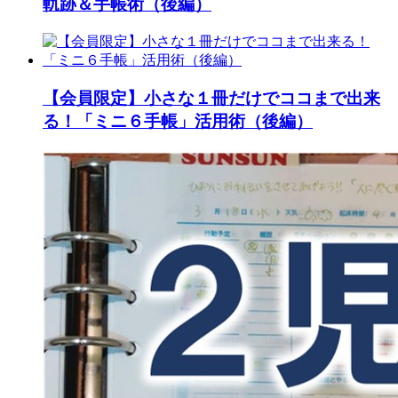
軌跡＆手帳術（後編）
【会員限定】小さな１冊だけでココまで出来
る！「ミニ６手帳」活用術（後編）