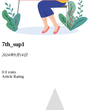
7th_sup1
2024年9月14日
0
0
votes
Article Rating