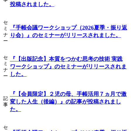
投稿されました。
セ
『手帳会議ワークショップ（2026夏季・振り返
ミ
ナ
り会）』
のセミナーがリリースされました。
ー
セ
『【出版記念】本質をつかむ思考の技術 実践
ミ
ワークショップ』
のセミナーがリリースされま
ナ
した。
ー
『【会員限定】２児の母、手帳活用７ヵ月で激
記
変した人生（後編）』
の記事が投稿されまし
事
た。
セ