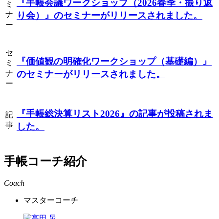
『手帳会議ワークショップ（2026春季・振り返
ミ
ナ
り会）』
のセミナーがリリースされました。
ー
セ
『価値観の明確化ワークショップ（基礎編）』
ミ
ナ
のセミナーがリリースされました。
ー
『手帳総決算リスト2026』
の記事が投稿されま
記
事
した。
手帳コーチ紹介
Coach
マスターコーチ