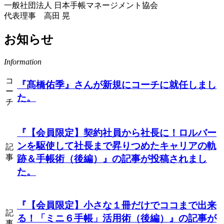
一般社団法人 日本手帳マネージメント協会
代表理事 高田 晃
お知らせ
Information
コ
『髙橋佑季』
さんが新規にコーチに就任しまし
ー
た。
チ
『【会員限定】契約社員から社長に！ロルバー
ンを駆使して社長まで昇りつめたキャリアの軌
記
事
跡＆手帳術（後編）』
の記事が投稿されまし
た。
『【会員限定】小さな１冊だけでココまで出来
記
る！「ミニ６手帳」活用術（後編）』
の記事が
事