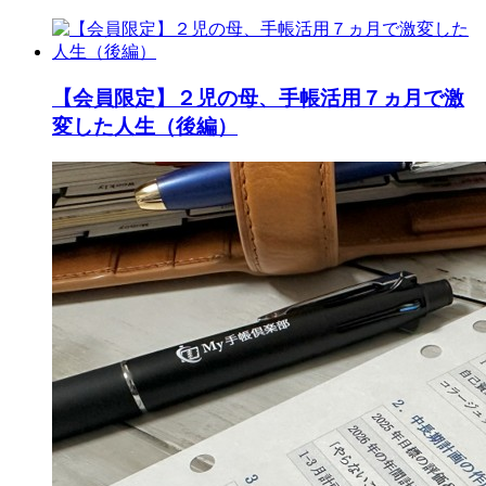
【会員限定】２児の母、手帳活用７ヵ月で激
変した人生（後編）