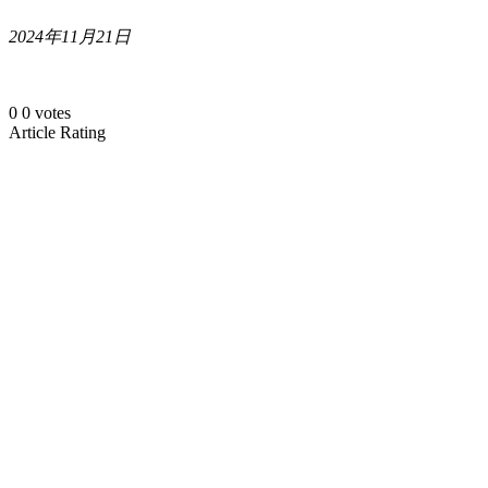
2024年11月21日
0
0
votes
Article Rating