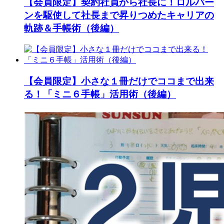
【会員限定】契約社員から社長に！ロルバー
ンを駆使して社長まで昇りつめたキャリアの
軌跡＆手帳術（後編）
【会員限定】小さな１冊だけでココまで出来
る！「ミニ６手帳」活用術（後編）