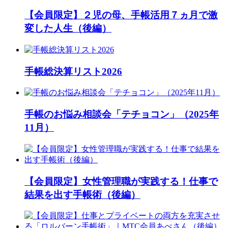
【会員限定】２児の母、手帳活用７ヵ月で激
変した人生（後編）
手帳総決算リスト2026
手帳のお悩み相談会「テチョコン」（2025年
11月）
【会員限定】女性管理職が実践する！仕事で
結果を出す手帳術（後編）