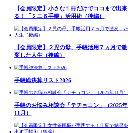
【会員限定】小さな１冊だけでココまで出来
る！「ミニ６手帳」活用術（後編）
【会員限定】２児の母、手帳活用７ヵ月で激
変した人生（後編）
手帳総決算リスト2026
手帳のお悩み相談会「テチョコン」（2025年
11月）