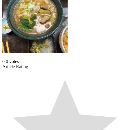
0
0
votes
Article Rating