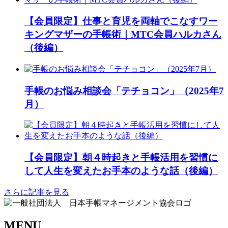
【会員限定】仕事と育児を両軸でこなすワー
キングマザーの手帳術｜MTC会員ハルカさん
（後編）
手帳のお悩み相談会「テチョコン」（2025年7
月）
【会員限定】朝４時起きと手帳活用を習慣に
して人生を変えたお手本のような話（後編）
さらに記事を見る
MENU