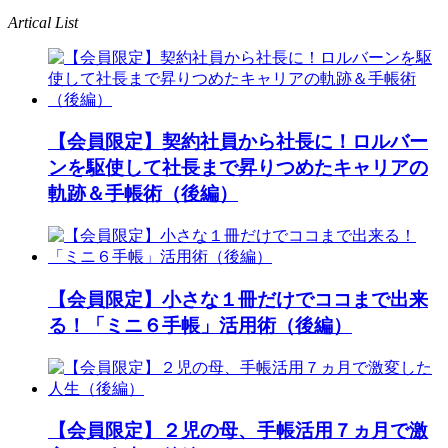
Artical List
【会員限定】契約社員から社長に！ロルバー
ンを駆使して社長まで昇りつめたキャリアの
軌跡＆手帳術（後編）
【会員限定】小さな１冊だけでココまで出来
る！「ミニ６手帳」活用術（後編）
【会員限定】２児の母、手帳活用７ヵ月で激