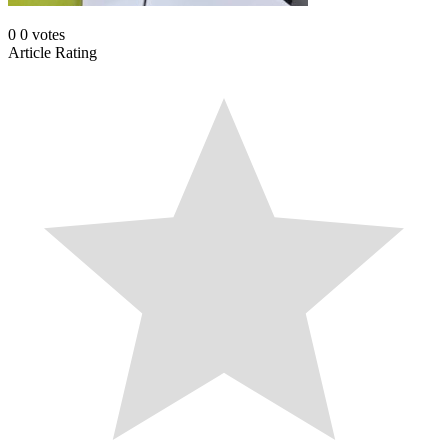
0
0
votes
Article Rating