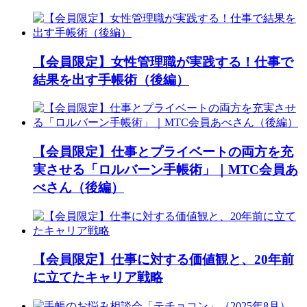
【会員限定】女性管理職が実践する！仕事で
結果を出す手帳術（後編）
【会員限定】仕事とプライベートの両方を充
実させる「ロルバーン手帳術」｜MTC会員あ
べさん（後編）
【会員限定】仕事に対する価値観と、20年前
に立てたキャリア戦略