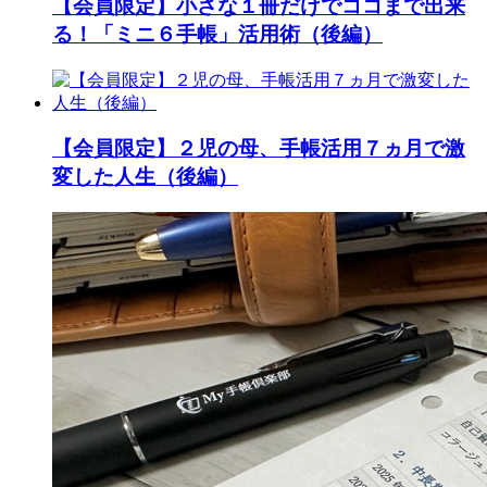
【会員限定】小さな１冊だけでココまで出来
る！「ミニ６手帳」活用術（後編）
【会員限定】２児の母、手帳活用７ヵ月で激
変した人生（後編）