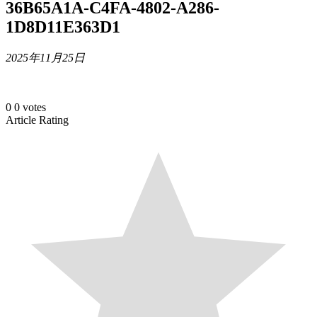
36B65A1A-C4FA-4802-A286-
1D8D11E363D1
2025年11月25日
0
0
votes
Article Rating