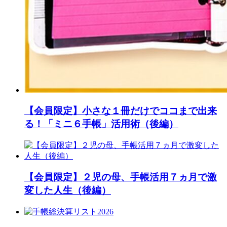
【会員限定】小さな１冊だけでココまで出来
る！「ミニ６手帳」活用術（後編）
【会員限定】２児の母、手帳活用７ヵ月で激
変した人生（後編）