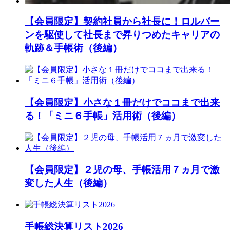
【会員限定】契約社員から社長に！ロルバー
ンを駆使して社長まで昇りつめたキャリアの
軌跡＆手帳術（後編）
【会員限定】小さな１冊だけでココまで出来
る！「ミニ６手帳」活用術（後編）
【会員限定】２児の母、手帳活用７ヵ月で激
変した人生（後編）
手帳総決算リスト2026