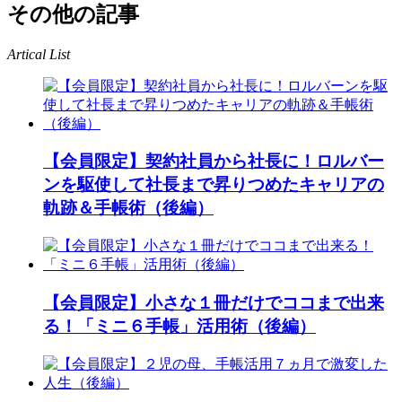
その他の記事
Artical List
【会員限定】契約社員から社長に！ロルバー
ンを駆使して社長まで昇りつめたキャリアの
軌跡＆手帳術（後編）
【会員限定】小さな１冊だけでココまで出来
る！「ミニ６手帳」活用術（後編）