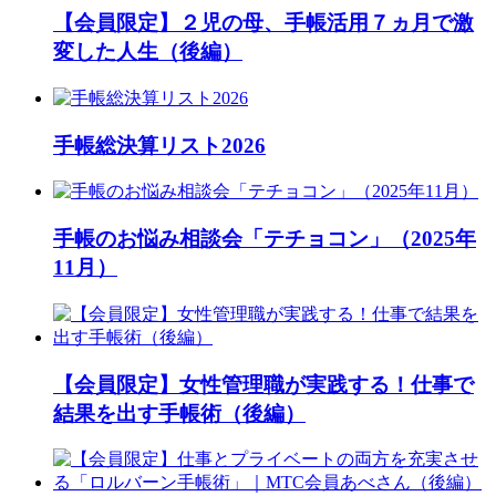
【会員限定】２児の母、手帳活用７ヵ月で激
変した人生（後編）
手帳総決算リスト2026
手帳のお悩み相談会「テチョコン」（2025年
11月）
【会員限定】女性管理職が実践する！仕事で
結果を出す手帳術（後編）