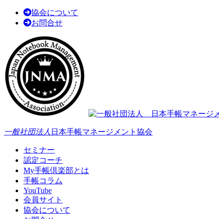
協会について
お問合せ
一般社団法人
日本手帳マネージメント協会
セミナー
認定コーチ
My手帳倶楽部とは
手帳コラム
YouTube
会員サイト
協会について