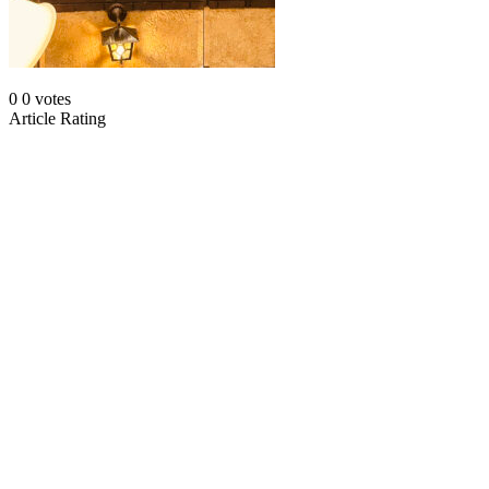
0
0
votes
Article Rating