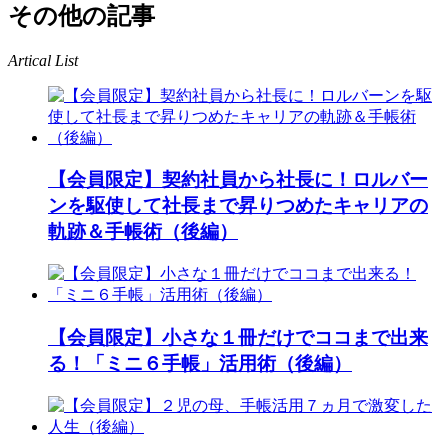
その他の記事
Artical List
【会員限定】契約社員から社長に！ロルバー
ンを駆使して社長まで昇りつめたキャリアの
軌跡＆手帳術（後編）
【会員限定】小さな１冊だけでココまで出来
る！「ミニ６手帳」活用術（後編）