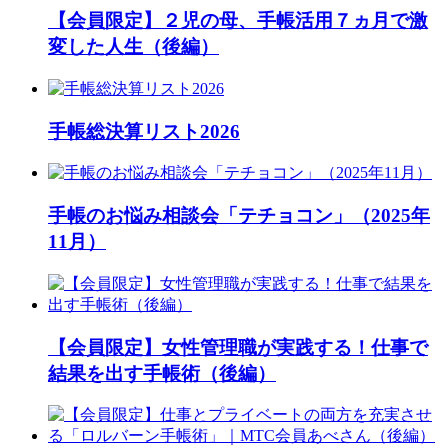
【会員限定】２児の母、手帳活用７ヵ月で激
変した人生（後編）
手帳総決算リスト2026
手帳のお悩み相談会「テチョコン」（2025年
11月）
【会員限定】女性管理職が実践する！仕事で
結果を出す手帳術（後編）