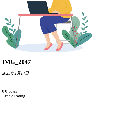
IMG_2047
2025年1月14日
0
0
votes
Article Rating