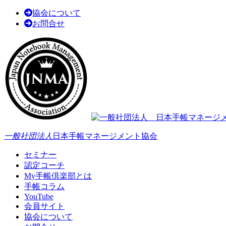
協会について
お問合せ
一般社団法人
日本手帳マネージメント協会
セミナー
認定コーチ
My手帳倶楽部とは
手帳コラム
YouTube
会員サイト
協会について