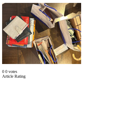
0
0
votes
Article Rating