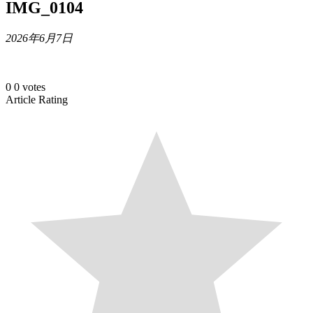
IMG_0104
2026年6月7日
0
0
votes
Article Rating