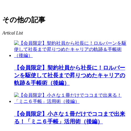
その他の記事
Artical List
【会員限定】契約社員から社長に！ロルバー
ンを駆使して社長まで昇りつめたキャリアの
軌跡＆手帳術（後編）
【会員限定】小さな１冊だけでココまで出来
る！「ミニ６手帳」活用術（後編）