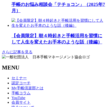
手帳のお悩み相談会「テチョコン」（2025年7
月）
【会員限定】朝４時起きと手帳活用を習慣に
して人生を変えたお手本のような話（後編）
さらに記事を見る
MENU
セミナー
認定コーチ
My手帳倶楽部とは
手帳コラム
YouTube
会員サイト