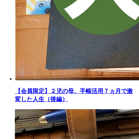
【会員限定】２児の母、手帳活用７ヵ月で激
変した人生（後編）