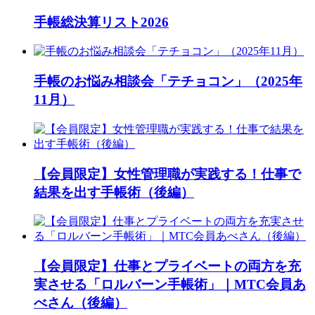
手帳総決算リスト2026
手帳のお悩み相談会「テチョコン」（2025年
11月）
【会員限定】女性管理職が実践する！仕事で
結果を出す手帳術（後編）
【会員限定】仕事とプライベートの両方を充
実させる「ロルバーン手帳術」｜MTC会員あ
べさん（後編）