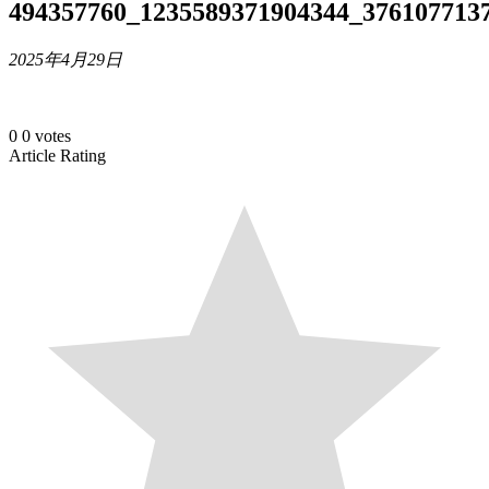
494357760_1235589371904344_376107713
2025年4月29日
0
0
votes
Article Rating