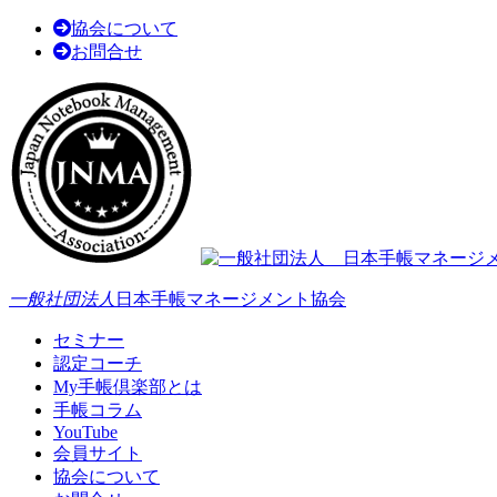
協会について
お問合せ
一般社団法人
日本手帳マネージメント協会
セミナー
認定コーチ
My手帳倶楽部とは
手帳コラム
YouTube
会員サイト
協会について