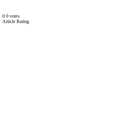
0
0
votes
Article Rating