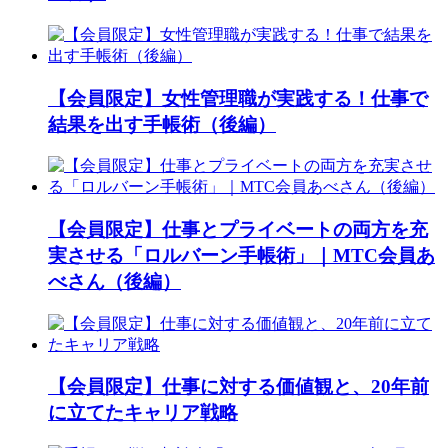
【会員限定】女性管理職が実践する！仕事で
結果を出す手帳術（後編）
【会員限定】仕事とプライベートの両方を充
実させる「ロルバーン手帳術」｜MTC会員あ
べさん（後編）
【会員限定】仕事に対する価値観と、20年前
に立てたキャリア戦略