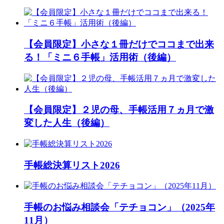
【会員限定】小さな１冊だけでココまで出来
る！「ミニ６手帳」活用術（後編）
【会員限定】２児の母、手帳活用７ヵ月で激
変した人生（後編）
手帳総決算リスト2026
手帳のお悩み相談会「テチョコン」（2025年
11月）