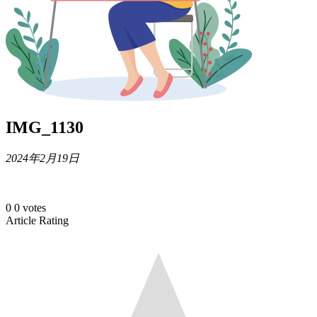
IMG_1130
2024年2月19日
0
0
votes
Article Rating