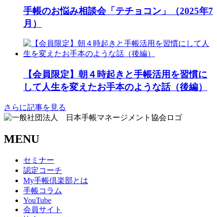
手帳のお悩み相談会「テチョコン」（2025年7
月）
【会員限定】朝４時起きと手帳活用を習慣に
して人生を変えたお手本のような話（後編）
さらに記事を見る
MENU
セミナー
認定コーチ
My手帳倶楽部とは
手帳コラム
YouTube
会員サイト