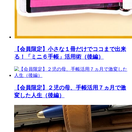
【会員限定】小さな１冊だけでココまで出来
る！「ミニ６手帳」活用術（後編）
【会員限定】２児の母、手帳活用７ヵ月で激
変した人生（後編）