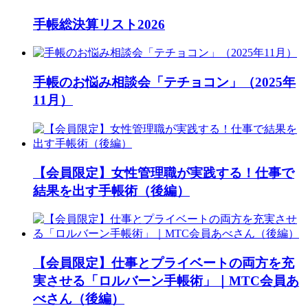
手帳総決算リスト2026
手帳のお悩み相談会「テチョコン」（2025年
11月）
【会員限定】女性管理職が実践する！仕事で
結果を出す手帳術（後編）
【会員限定】仕事とプライベートの両方を充
実させる「ロルバーン手帳術」｜MTC会員あ
べさん（後編）