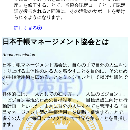
座』を修了することで、当協会認定コーチとして認定
証が授与されると同時に、その活動のサポートを受け
られるようになります。
詳しく見る
日本手帳マネージメント協会とは
About association
日本手帳マネージメント協会は、自らの手で自分の人生をつ
くり上げる主体性のある人を増やすことを目的に、そのため
の手帳活用術を広めることをミッションとして掲げた団体で
す。
具体的には、「人としての在り方」、「人生のビジョン」、
「ビジョン実現のための目標設定」、「目標達成に向けた行
動計画」といった、まさに自分の人生すべてを管理する『自
己マネージメント型の手帳活用』を提唱・促進することで、
多くの人々が"毎日ワクワク"過ごす世界を創ることを目指し
ます。