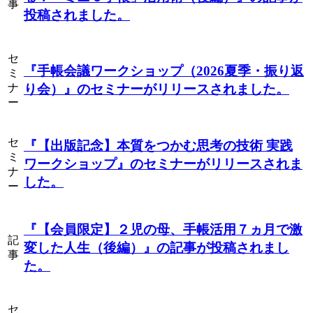
事
投稿されました。
セ
『手帳会議ワークショップ（2026夏季・振り返
ミ
ナ
り会）』
のセミナーがリリースされました。
ー
セ
『【出版記念】本質をつかむ思考の技術 実践
ミ
ワークショップ』
のセミナーがリリースされま
ナ
した。
ー
『【会員限定】２児の母、手帳活用７ヵ月で激
記
変した人生（後編）』
の記事が投稿されまし
事
た。
セ