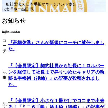
一般社団法人 日本手帳マネージメント協会
代表理事 高田 晃
お知らせ
Information
コ
『髙橋佑季』
さんが新規にコーチに就任しまし
ー
た。
チ
『【会員限定】契約社員から社長に！ロルバー
ンを駆使して社長まで昇りつめたキャリアの軌
記
事
跡＆手帳術（後編）』
の記事が投稿されまし
た。
『【会員限定】小さな１冊だけでココまで出来
記
る！「ミニ６手帳」活用術（後編）』
の記事が