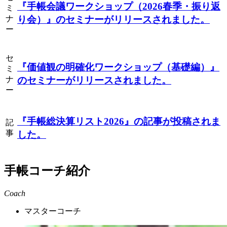
『手帳会議ワークショップ（2026春季・振り返
ミ
ナ
り会）』
のセミナーがリリースされました。
ー
セ
『価値観の明確化ワークショップ（基礎編）』
ミ
ナ
のセミナーがリリースされました。
ー
『手帳総決算リスト2026』
の記事が投稿されま
記
事
した。
手帳コーチ紹介
Coach
マスターコーチ