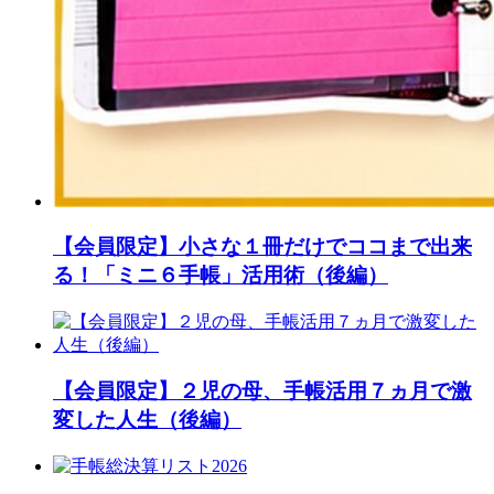
【会員限定】小さな１冊だけでココまで出来
る！「ミニ６手帳」活用術（後編）
【会員限定】２児の母、手帳活用７ヵ月で激
変した人生（後編）