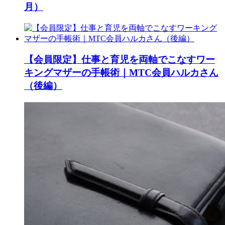
月）
【会員限定】仕事と育児を両軸でこなすワー
キングマザーの手帳術｜MTC会員ハルカさん
（後編）