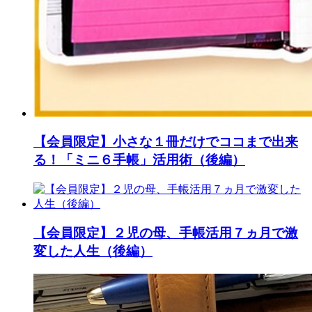
【会員限定】小さな１冊だけでココまで出来
る！「ミニ６手帳」活用術（後編）
【会員限定】２児の母、手帳活用７ヵ月で激
変した人生（後編）