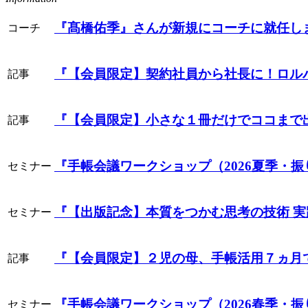
『髙橋佑季』
さんが新規にコーチに就任し
コーチ
『【会員限定】契約社員から社長に！ロル
記事
『【会員限定】小さな１冊だけでココまで
記事
『手帳会議ワークショップ（2026夏季・
セミナー
『【出版記念】本質をつかむ思考の技術 
セミナー
『【会員限定】２児の母、手帳活用７ヵ月
記事
『手帳会議ワークショップ（2026春季・
セミナー