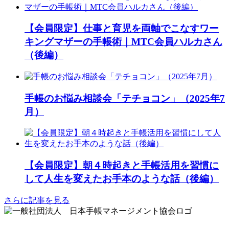
【会員限定】仕事と育児を両軸でこなすワー
キングマザーの手帳術｜MTC会員ハルカさん
（後編）
手帳のお悩み相談会「テチョコン」（2025年7
月）
【会員限定】朝４時起きと手帳活用を習慣に
して人生を変えたお手本のような話（後編）
さらに記事を見る