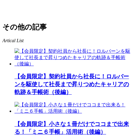
その他の記事
Artical List
【会員限定】契約社員から社長に！ロルバー
ンを駆使して社長まで昇りつめたキャリアの
軌跡＆手帳術（後編）
【会員限定】小さな１冊だけでココまで出来
る！「ミニ６手帳」活用術（後編）