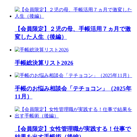
【会員限定】２児の母、手帳活用７ヵ月で激
変した人生（後編）
手帳総決算リスト2026
手帳のお悩み相談会「テチョコン」（2025年
11月）
【会員限定】女性管理職が実践する！仕事で
結果を出す手帳術（後編）