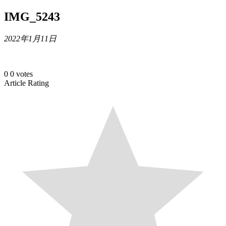
IMG_5243
2022年1月11日
0
0
votes
Article Rating