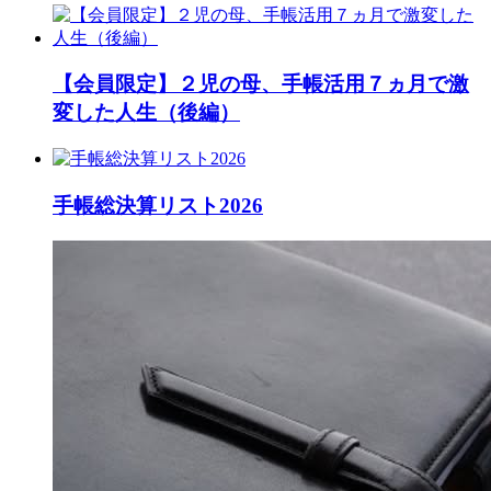
【会員限定】２児の母、手帳活用７ヵ月で激
変した人生（後編）
手帳総決算リスト2026