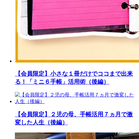
【会員限定】小さな１冊だけでココまで出来
る！「ミニ６手帳」活用術（後編）
【会員限定】２児の母、手帳活用７ヵ月で激
変した人生（後編）