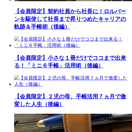
【会員限定】契約社員から社長に！ロルバー
ンを駆使して社長まで昇りつめたキャリアの
軌跡＆手帳術（後編）
【会員限定】小さな１冊だけでココまで出来
る！「ミニ６手帳」活用術（後編）
【会員限定】２児の母、手帳活用７ヵ月で激
変した人生（後編）