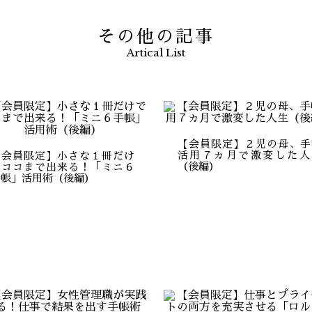
その他の記事
Artical List
【会員限定】２児の母、手
活用７ヵ月で激変した人
【会員限定】小さな１冊だけ
（後編）
でココまで出来る！「ミニ６
手帳」活用術（後編）