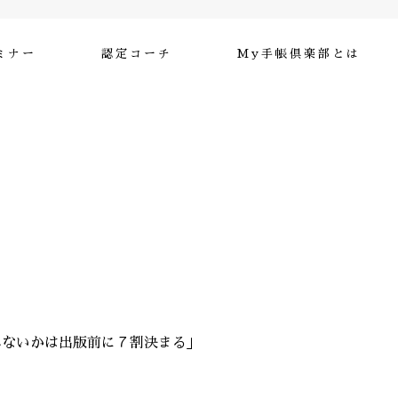
ミナー
認定コーチ
My手帳倶楽部とは
れないかは出版前に７割決まる」