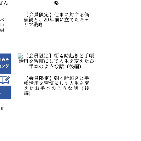
【会員限定】仕事に対する価
値観と、20年前に立てたキャ
ベ
リア戦略
ロ
員
【会員限定】朝４時起きと手
帳活用を習慣にして人生を変
えたお手本のような話（後
編）
ョ