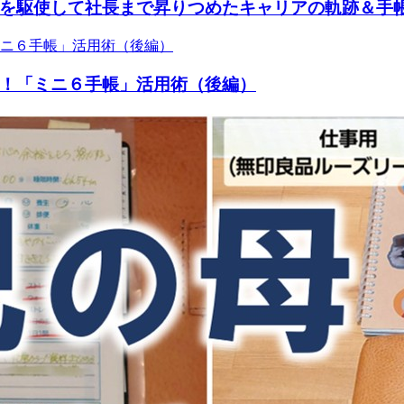
を駆使して社長まで昇りつめたキャリアの軌跡＆手
！「ミニ６手帳」活用術（後編）