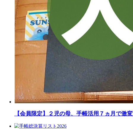
【会員限定】２児の母、手帳活用７ヵ月で激変