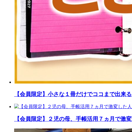
【会員限定】小さな１冊だけでココまで出来る
【会員限定】２児の母、手帳活用７ヵ月で激変