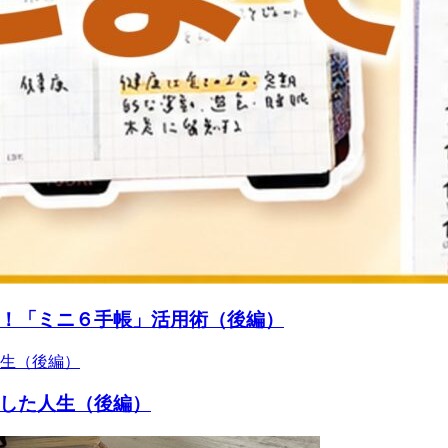
！「ミニ６手帳」活用術（後編）
した人生（後編）