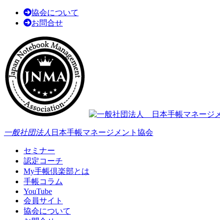
協会について
お問合せ
一般社団法人
日本手帳マネージメント協会
セミナー
認定コーチ
My手帳倶楽部とは
手帳コラム
YouTube
会員サイト
協会について