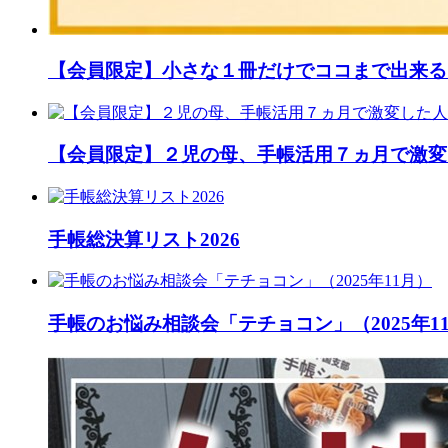
【会員限定】小さな１冊だけでココまで出来る
【会員限定】２児の母、手帳活用７ヵ月で激変
手帳総決算リスト2026
手帳のお悩み相談会「テチョコン」（2025年1