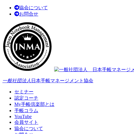
協会について
お問合せ
一般社団法人
日本手帳マネージメント協会
セミナー
認定コーチ
My手帳倶楽部とは
手帳コラム
YouTube
会員サイト
協会について