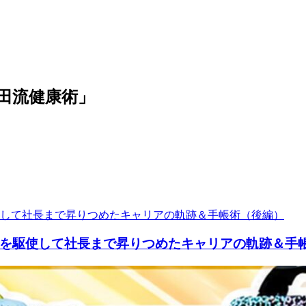
高田流健康術」
を駆使して社長まで昇りつめたキャリアの軌跡＆手