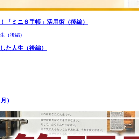
！「ミニ６手帳」活用術（後編）
した人生（後編）
1月）