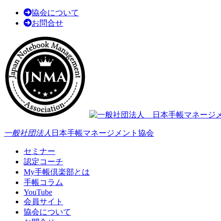
協会について
お問合せ
一般社団法人
日本手帳マネージメント協会
セミナー
認定コーチ
My手帳倶楽部とは
手帳コラム
YouTube
会員サイト
協会について