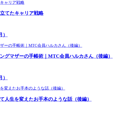
に立てたキャリア戦略
月）
ングマザーの手帳術｜MTC会員ハルカさん（後編）
月）
て人生を変えたお手本のような話（後編）