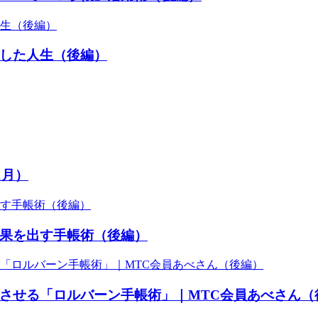
した人生（後編）
1月）
果を出す手帳術（後編）
させる「ロルバーン手帳術」｜MTC会員あべさん（