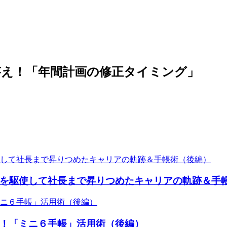
答え！「年間計画の修正タイミング」
を駆使して社長まで昇りつめたキャリアの軌跡＆手
！「ミニ６手帳」活用術（後編）