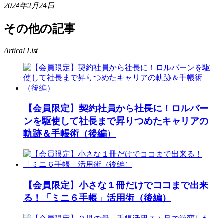
2024年2月24日
その他の記事
Artical List
【会員限定】契約社員から社長に！ロルバー
ンを駆使して社長まで昇りつめたキャリアの
軌跡＆手帳術（後編）
【会員限定】小さな１冊だけでココまで出来
る！「ミニ６手帳」活用術（後編）