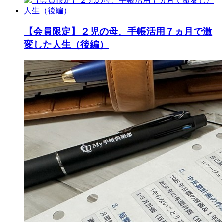
【会員限定】２児の母、手帳活用７ヵ月で激
変した人生（後編）