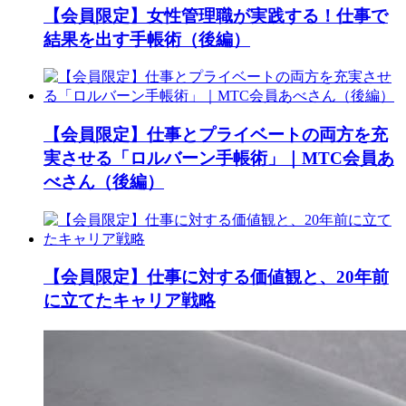
【会員限定】女性管理職が実践する！仕事で
結果を出す手帳術（後編）
【会員限定】仕事とプライベートの両方を充
実させる「ロルバーン手帳術」｜MTC会員あ
べさん（後編）
【会員限定】仕事に対する価値観と、20年前
に立てたキャリア戦略