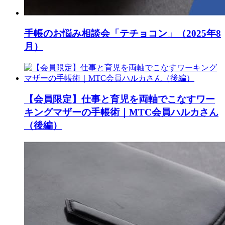
手帳のお悩み相談会「テチョコン」（2025年8
月）
【会員限定】仕事と育児を両軸でこなすワー
キングマザーの手帳術｜MTC会員ハルカさん
（後編）