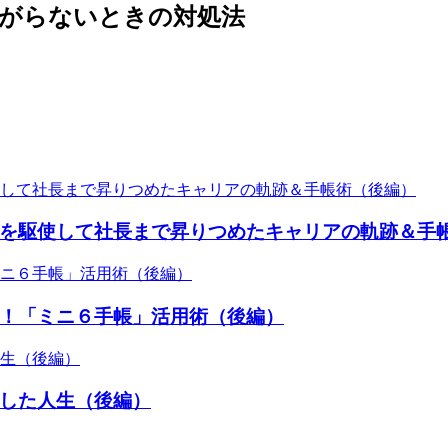
上がらないときの対処法
を駆使して社長まで昇りつめたキャリアの軌跡＆手
！「ミニ６手帳」活用術（後編）
した人生（後編）