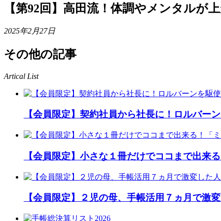
【第92回】高田流！体調やメンタルが
2025年2月27日
その他の記事
Artical List
【会員限定】契約社員から社長に！ロルバーン
【会員限定】小さな１冊だけでココまで出来る
【会員限定】２児の母、手帳活用７ヵ月で激変