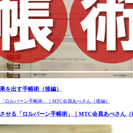
果を出す手帳術（後編）
させる「ロルバーン手帳術」｜MTC会員あべさん（