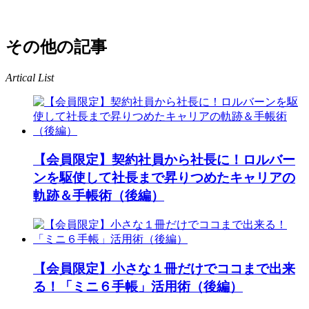
その他の記事
Artical List
【会員限定】契約社員から社長に！ロルバー
ンを駆使して社長まで昇りつめたキャリアの
軌跡＆手帳術（後編）
【会員限定】小さな１冊だけでココまで出来
る！「ミニ６手帳」活用術（後編）