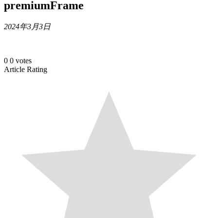
premiumFrame
2024年3月3日
0
0
votes
Article Rating