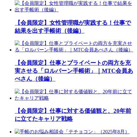
【会員限定】女性管理職が実践する！仕事で
結果を出す手帳術（後編）
【会員限定】仕事とプライベートの両方を充
実させる「ロルバーン手帳術」｜MTC会員あ
べさん（後編）
【会員限定】仕事に対する価値観と、20年前
に立てたキャリア戦略