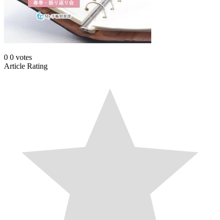
0
0
votes
Article Rating