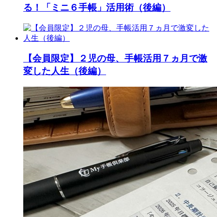
る！「ミニ６手帳」活用術（後編）
【会員限定】２児の母、手帳活用７ヵ月で激
変した人生（後編）