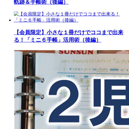
軌跡＆手帳術（後編）
【会員限定】小さな１冊だけでココまで出来
る！「ミニ６手帳」活用術（後編）