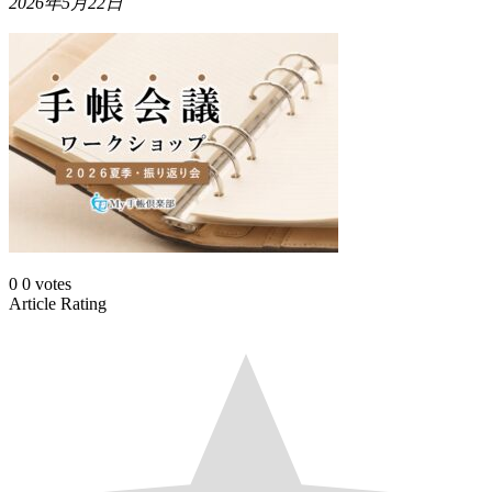
2026年5月22日
0
0
votes
Article Rating