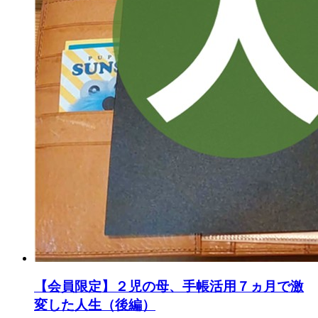
【会員限定】２児の母、手帳活用７ヵ月で激
変した人生（後編）